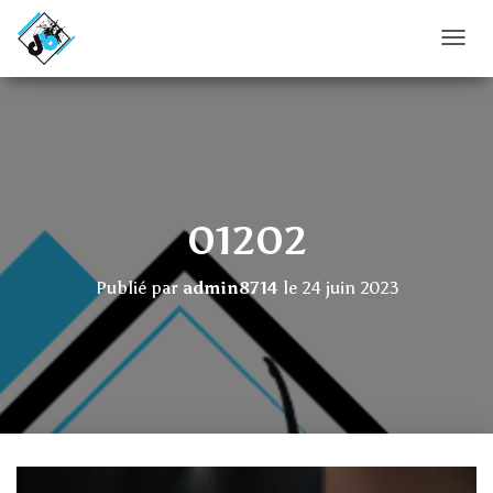
D
É
P
L
I
E
R
L
A
01202
N
A
V
Publié par
admin8714
le
24 juin 2023
I
G
A
T
I
O
N