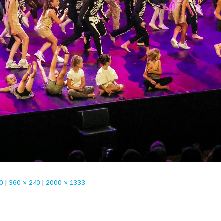
0
|
360 × 240
|
2000 × 1333