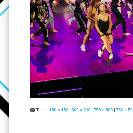
Taille :
150 × 150
|
300 × 200
|
750 × 500
|
750 × 50