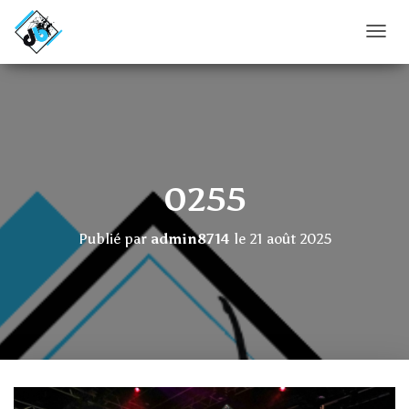
D
É
P
L
I
E
R
L
A
0255
N
A
V
Publié par
admin8714
le
21 août 2025
I
G
A
T
I
O
N