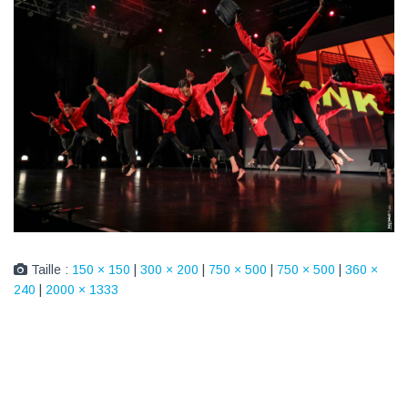
Taille :
150 × 150
|
300 × 200
|
750 × 500
|
750 × 500
|
360 ×
240
|
2000 × 1333