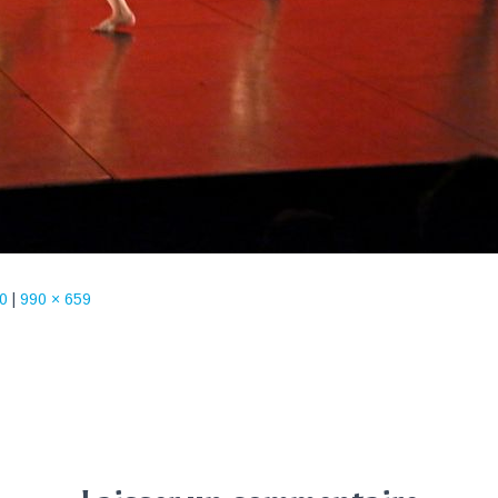
0
|
990 × 659