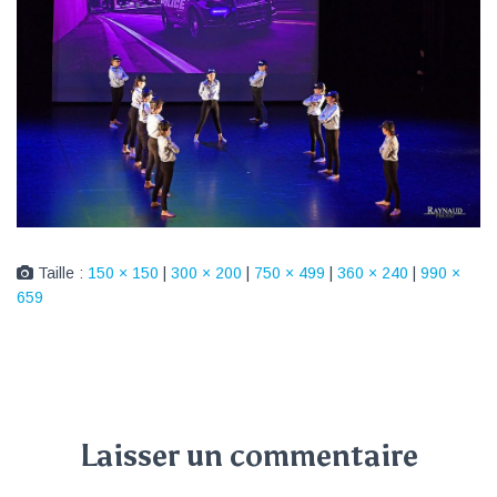
Taille :
150 × 150
|
300 × 200
|
750 × 499
|
360 × 240
|
990 ×
659
Laisser un commentaire