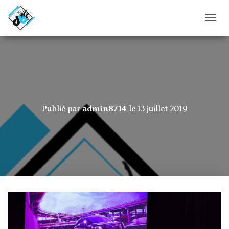
D
É
P
L
I
E
R
L
A
Publié par
admin8714
le
13 juillet 2019
N
A
V
I
G
A
T
I
O
N