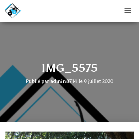
D
É
P
L
I
E
R
L
A
IMG_5575
N
A
V
Publié par
admin8714
le
9 juillet 2020
I
G
A
T
I
O
N