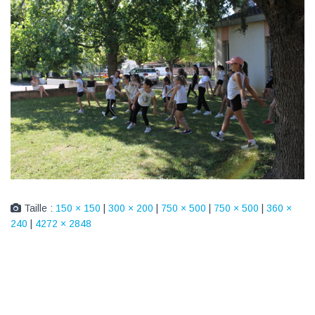
Taille :
150 × 150
|
300 × 200
|
750 × 500
|
750 × 500
|
360 ×
240
|
4272 × 2848