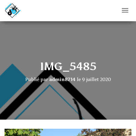
D
É
P
L
I
E
R
L
A
IMG_5485
N
A
V
Publié par
admin8714
le
9 juillet 2020
I
G
A
T
I
O
N